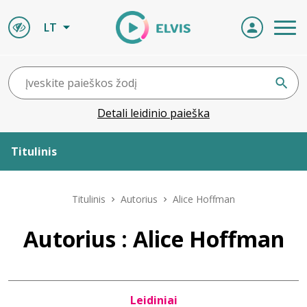
LT
Detali leidinio paieška
Titulinis
Apie ELVIS
Titulinis
Autorius
Alice Hoffman
Leidiniai
Autorius : Alice Hoffman
ELVIS atvyksta
Leidiniai
Naujienos