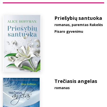
Bibliotekoms
Priešybių santuoka
romanas, paremtas Rakelės
D.U.K.
Pisaro gyvenimu
+370 667 80 541
info@elvislab.lt
Trečiasis angelas
romanas