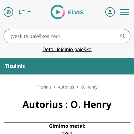
LT
Detali leidinio paieška
Titulinis
Apie ELVIS
Titulinis
Autorius
O. Henry
Leidiniai
Autorius : O. Henry
ELVIS atvyksta
Gimimo metai:
Naujienos
1862