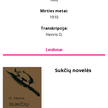
Mirties metai:
Bibliotekoms
1910
D.U.K.
Transkripcija:
Henris O.
+370 667 80 541
Leidiniai
info@elvislab.lt
Sukčių novelės