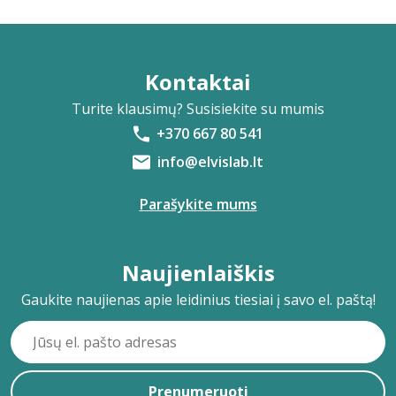
Kontaktai
Turite klausimų? Susisiekite su mumis
+370 667 80 541
info@elvislab.lt
Parašykite mums
Naujienlaiškis
Gaukite naujienas apie leidinius tiesiai į savo el. paštą!
Prenumeruoti