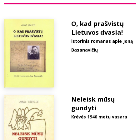
Bibliotekoms
O, kad prašvistų
Lietuvos dvasia!
D.U.K.
istorinis romanas apie Joną
Basanavičių
+370 667 80 541
info@elvislab.lt
Neleisk mūsų
gundyti
Krėvės 1940 metų vasara