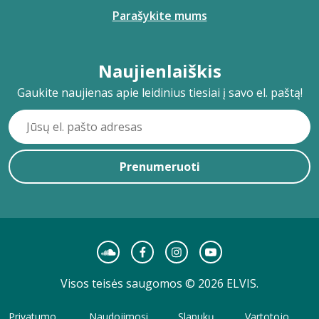
Parašykite mums
Naujienlaiškis
Gaukite naujienas apie leidinius tiesiai į savo el. paštą!
Prenumeruoti
Visos teisės saugomos © 2026 ELVIS.
Privatumo
Naudojimosi
Slapukų
Vartotojo