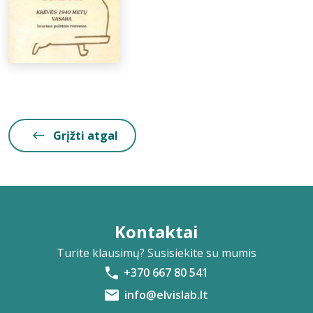
Grįžti atgal
Kontaktai
Turite klausimų? Susisiekite su mumis
+370 667 80 541
info@elvislab.lt