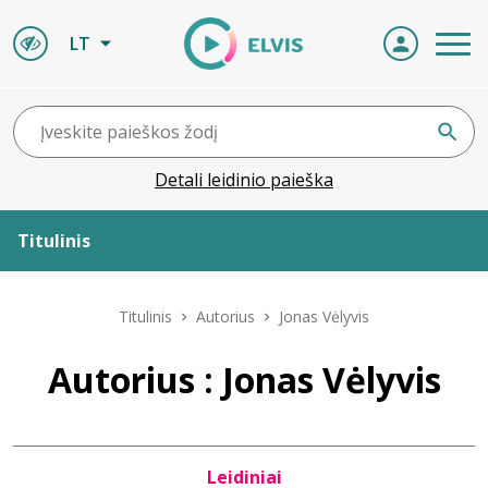
LT
Detali leidinio paieška
Titulinis
Apie ELVIS
Titulinis
Autorius
Jonas Vėlyvis
Leidiniai
Autorius : Jonas Vėlyvis
ELVIS atvyksta
Leidiniai
Naujienos