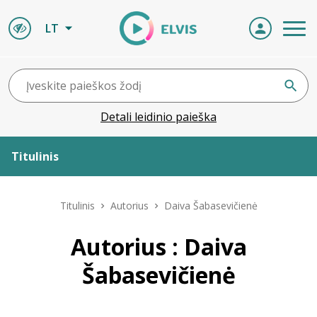
LT
Detali leidinio paieška
Titulinis
Apie ELVIS
Titulinis
Autorius
Daiva Šabasevičienė
Leidiniai
Autorius : Daiva
Šabasevičienė
ELVIS atvyksta
Naujienos