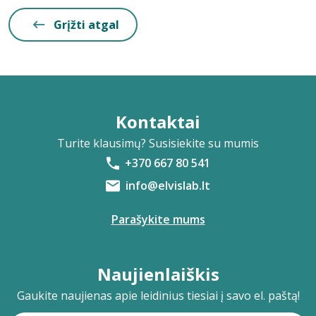
Grįžti atgal
Kontaktai
Turite klausimų? Susisiekite su mumis
+370 667 80 541
info@elvislab.lt
Parašykite mums
Naujienlaiškis
Gaukite naujienas apie leidinius tiesiai į savo el. paštą!