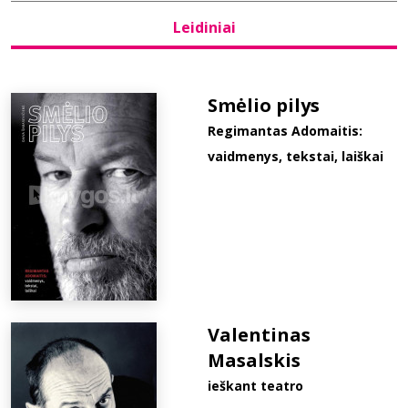
Leidiniai
Bibliotekoms
D.U.K.
Smėlio pilys
Regimantas Adomaitis:
vaidmenys, tekstai, laiškai
+370 667 80 541
info@elvislab.lt
Valentinas
Masalskis
ieškant teatro