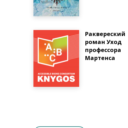
Раквереский
роман Уход
профессора
Мартенса