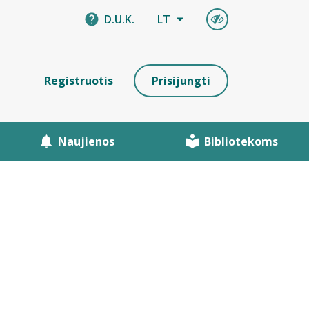
D.U.K.
LT
Registruotis
Prisijungti
Naujienos
Bibliotekoms