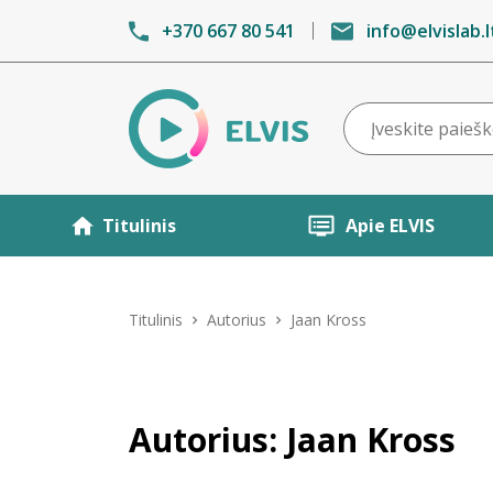
+370 667 80 541
info@elvislab.l
Titulinis
Apie ELVIS
Titulinis
Autorius
Jaan Kross
Autorius: Jaan Kross