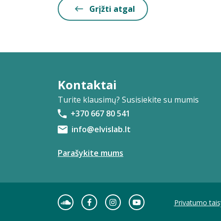
Grįžti atgal
Kontaktai
Turite klausimų? Susisiekite su mumis
+370 667 80 541
info@elvislab.lt
Parašykite mums
Privatumo tais