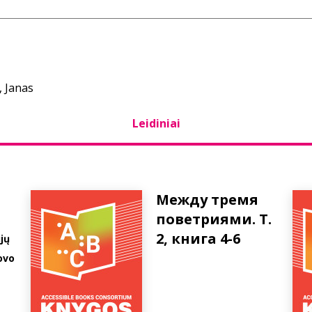
, Janas
Leidiniai
Между тремя
3
поветриями. Т.
2, книга 4-6
jų
ovo