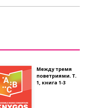
Между тремя
поветриями. Т.
1, книга 1-3