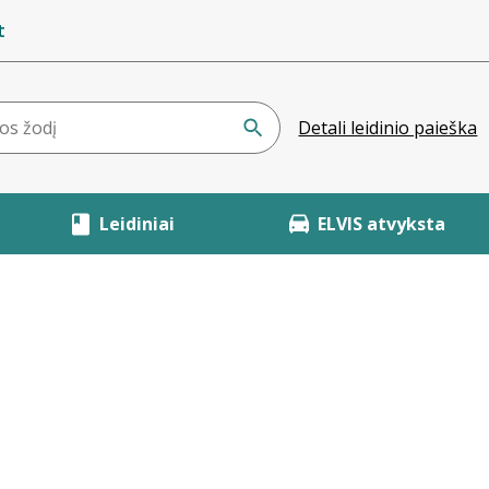
t
Detali leidinio paieška
Leidiniai
ELVIS atvyksta