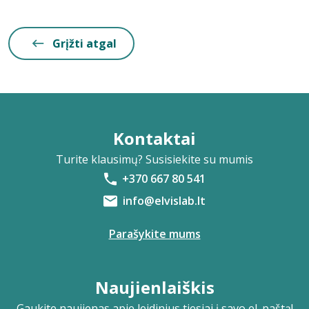
Grįžti atgal
Kontaktai
Turite klausimų? Susisiekite su mumis
+370 667 80 541
info@elvislab.lt
Parašykite mums
Naujienlaiškis
Gaukite naujienas apie leidinius tiesiai į savo el. paštą!