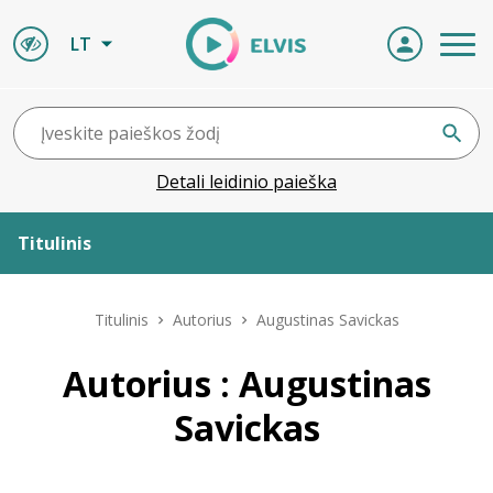
LT
Detali leidinio paieška
Titulinis
Apie ELVIS
Titulinis
Autorius
Augustinas Savickas
Leidiniai
Autorius : Augustinas
Savickas
ELVIS atvyksta
Naujienos