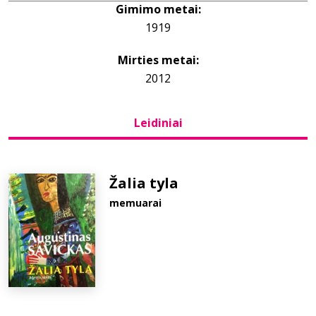
Gimimo metai:
1919
Bibliotekoms
Mirties metai:
D.U.K.
2012
Leidiniai
+370 667 80 541
info@elvislab.lt
Žalia tyla
memuarai