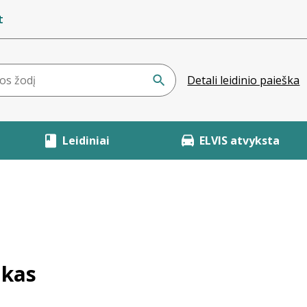
t
Detali leidinio paieška
Leidiniai
ELVIS atvyksta
ukas