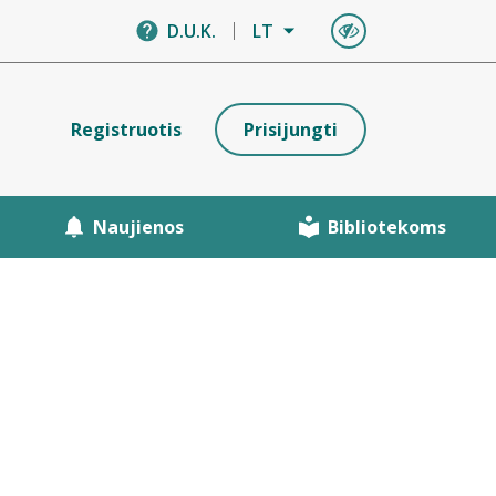
D.U.K.
LT
Registruotis
Prisijungti
Naujienos
Bibliotekoms