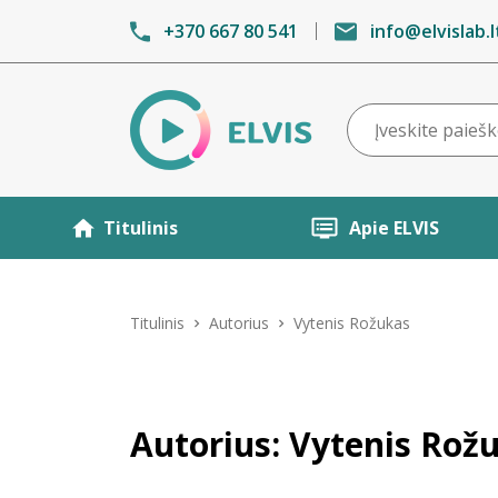
+370 667 80 541
info@elvislab.l
Titulinis
Apie ELVIS
Titulinis
Autorius
Vytenis Rožukas
Autorius: Vytenis Rož