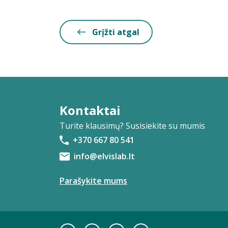
Grįžti atgal
Kontaktai
Turite klausimų? Susisiekite su mumis
+370 667 80 541
info@elvislab.lt
Parašykite mums