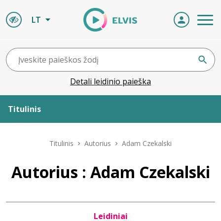
LT
Detali leidinio paieška
Titulinis
Apie ELVIS
Titulinis
Autorius
Adam Czekalski
Leidiniai
Autorius : Adam Czekalski
ELVIS atvyksta
Leidiniai
Naujienos