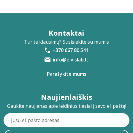
Kontaktai
Turite klausimų? Susisiekite su mumis
+370 667 80 541
info@elvislab.lt
Parašykite mums
Naujienlaiškis
Gaukite naujienas apie leidinius tiesiai į savo el. paštą!