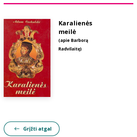
Bibliotekoms
Karalienės
meilė
D.U.K.
(apie Barborą
Radvilaitę)
+370 667 80 541
info@elvislab.lt
Grįžti atgal