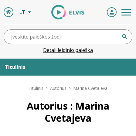
LT
Detali leidinio paieška
Titulinis
Apie ELVIS
Titulinis
Autorius
Marina Cvetajeva
Leidiniai
Autorius : Marina
Cvetajeva
ELVIS atvyksta
Naujienos