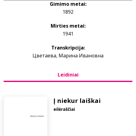
Gimimo metai:
1892
Bibliotekoms
Mirties metai:
D.U.K.
1941
Transkripcija:
+370 667 80 541
Цветаева, Марина Ивановна
info@elvislab.lt
Leidiniai
Į niekur laiškai
eilėraščiai