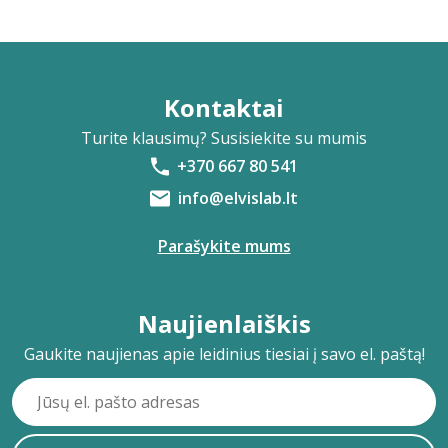
Kontaktai
Turite klausimų? Susisiekite su mumis
+370 667 80 541
info@elvislab.lt
Parašykite mums
Naujienlaiškis
Gaukite naujienas apie leidinius tiesiai į savo el. paštą!