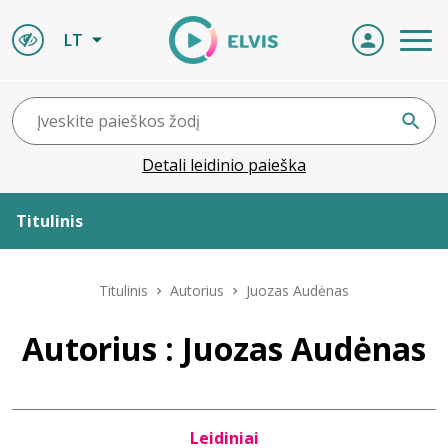
LT
Detali leidinio paieška
Titulinis
Apie ELVIS
Titulinis
Autorius
Juozas Audėnas
Leidiniai
Autorius : Juozas Audėnas
ELVIS atvyksta
Leidiniai
Naujienos