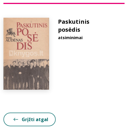
Bibliotekoms
Paskutinis
posėdis
D.U.K.
atsiminimai
+370 667 80 541
info@elvislab.lt
Grįžti atgal