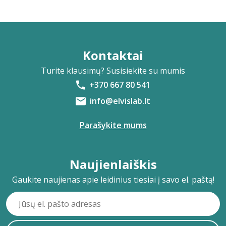
Kontaktai
Turite klausimų? Susisiekite su mumis
+370 667 80 541
info@elvislab.lt
Parašykite mums
Naujienlaiškis
Gaukite naujienas apie leidinius tiesiai į savo el. paštą!