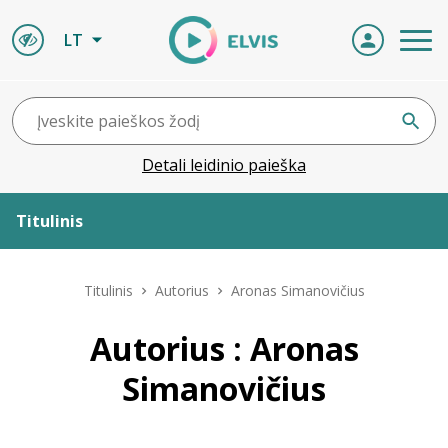
LT
Detali leidinio paieška
Titulinis
Apie ELVIS
Titulinis
Autorius
Aronas Simanovičius
Leidiniai
Autorius : Aronas
Simanovičius
ELVIS atvyksta
Naujienos