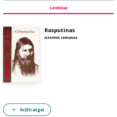
Leidiniai
Bibliotekoms
D.U.K.
Rasputinas
istorinis romanas
+370 667 80 541
info@elvislab.lt
Grįžti atgal