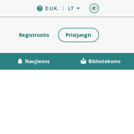
D.U.K.
LT
Registruotis
Prisijungti
Naujienos
Bibliotekoms