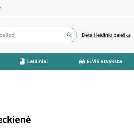
t
Detali leidinio paieška
Leidiniai
ELVIS atvyksta
eckienė