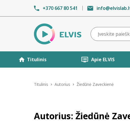
+370 667 80 541
info@elvislab.l
Titulinis
Apie ELVIS
Titulinis
Autorius
Žiedūnė Zaveckienė
Autorius: Žiedūnė Zav