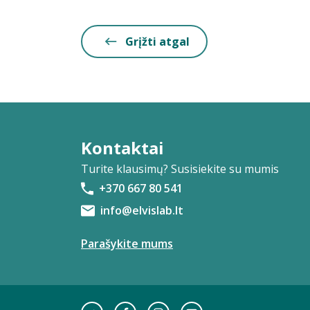
Grįžti atgal
Kontaktai
Turite klausimų? Susisiekite su mumis
+370 667 80 541
info@elvislab.lt
Parašykite mums