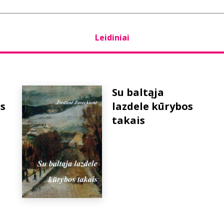
Leidiniai
Su baltąja
s
lazdele kūrybos
takais