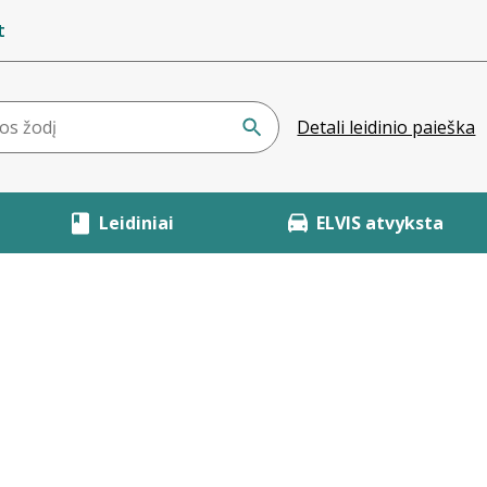
t
Detali leidinio paieška
Leidiniai
ELVIS atvyksta