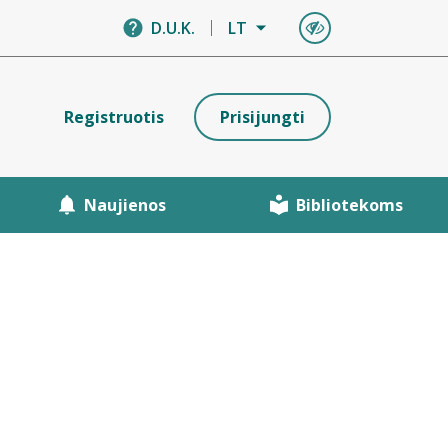
D.U.K.
LT
Registruotis
Prisijungti
Naujienos
Bibliotekoms