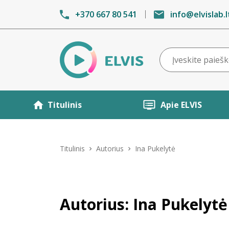
+370 667 80 541
info@elvislab.l
Titulinis
Apie ELVIS
Titulinis
Autorius
Ina Pukelytė
Autorius: Ina Pukelytė