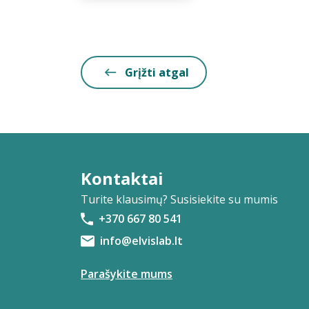
Grįžti atgal
Kontaktai
Turite klausimų? Susisiekite su mumis
+370 667 80 541
info@elvislab.lt
Parašykite mums