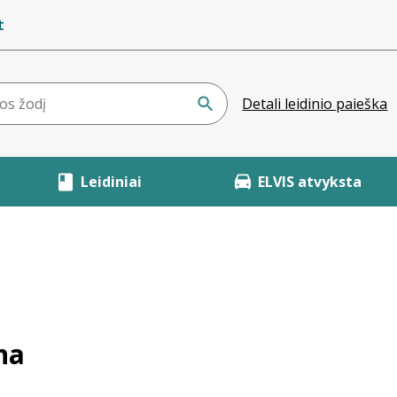
t
Detali leidinio paieška
Leidiniai
ELVIS atvyksta
na