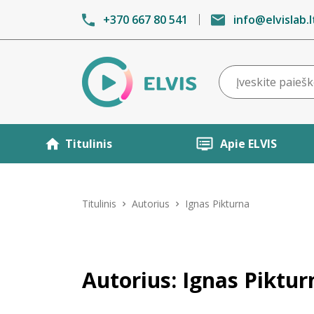
+370 667 80 541
info@elvislab.l
Titulinis
Apie ELVIS
Titulinis
Autorius
Ignas Pikturna
Autorius: Ignas Piktur