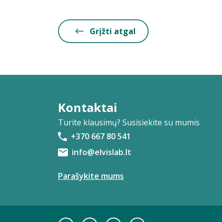
Grįžti atgal
Kontaktai
Turite klausimų? Susisiekite su mumis
+370 667 80 541
info@elvislab.lt
Parašykite mums