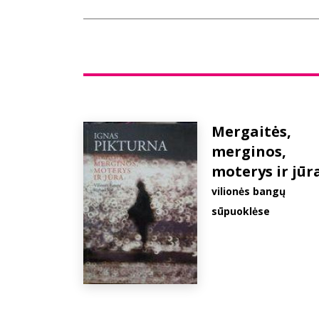
Mergaitės,
merginos,
moterys ir jūr
vilionės bangų
sūpuoklėse