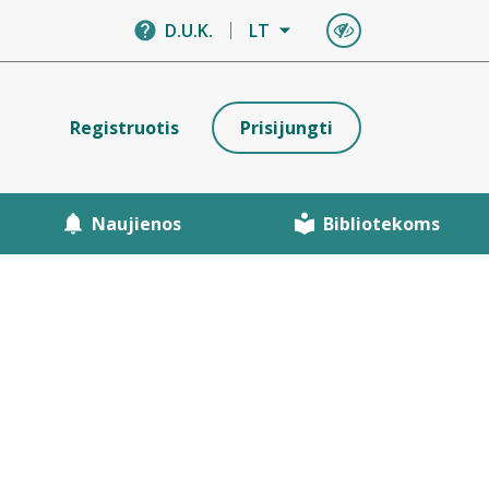
D.U.K.
LT
Registruotis
Prisijungti
Naujienos
Bibliotekoms