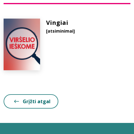
Bibliotekoms
Vingiai
[atsiminimai]
D.U.K.
+370 667 80 541
info@elvislab.lt
Grįžti atgal