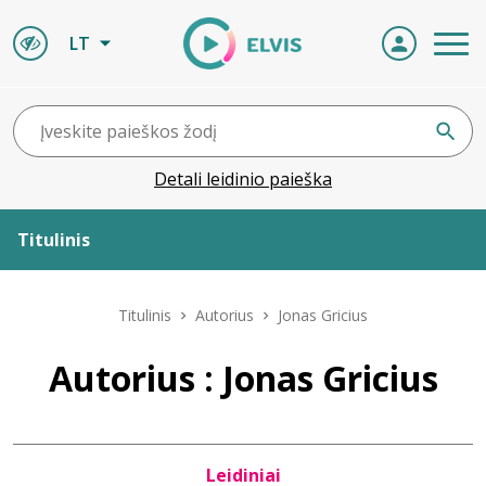
LT
Detali leidinio paieška
Titulinis
Apie ELVIS
Titulinis
Autorius
Jonas Gricius
Leidiniai
Autorius : Jonas Gricius
ELVIS atvyksta
Leidiniai
Naujienos