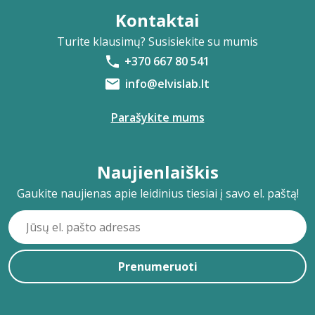
Kontaktai
Turite klausimų? Susisiekite su mumis
+370 667 80 541
info@elvislab.lt
Parašykite mums
Naujienlaiškis
Gaukite naujienas apie leidinius tiesiai į savo el. paštą!
Prenumeruoti