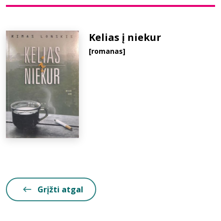
Bibliotekoms
Kelias į niekur
[romanas]
D.U.K.
+370 667 80 541
info@elvislab.lt
Grįžti atgal