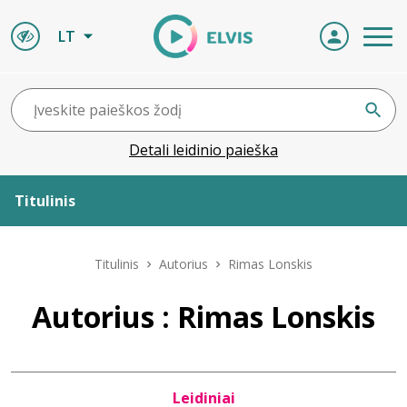
LT
Detali leidinio paieška
Titulinis
Apie ELVIS
Titulinis
Autorius
Rimas Lonskis
Leidiniai
Autorius : Rimas Lonskis
ELVIS atvyksta
Leidiniai
Naujienos