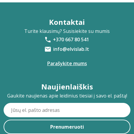
Kontaktai
Turite klausimų? Susisiekite su mumis
+370 667 80 541
info@elvislab.lt
Parašykite mums
Naujienlaiškis
Gaukite naujienas apie leidinius tiesiai į savo el. paštą!
Prenumeruoti