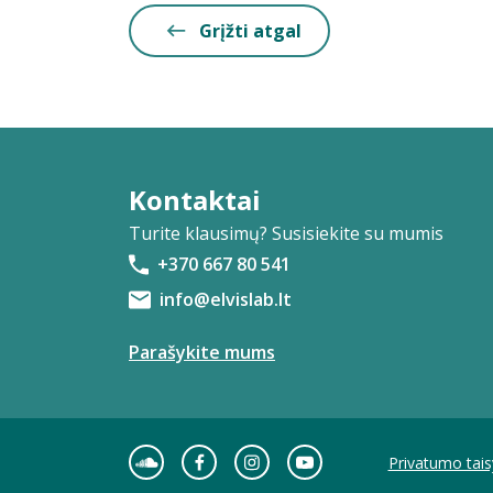
Grįžti atgal
Kontaktai
Turite klausimų? Susisiekite su mumis
+370 667 80 541
info@elvislab.lt
Parašykite mums
Privatumo tais