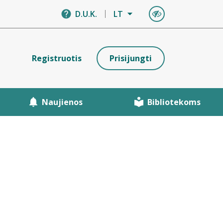
D.U.K.
LT
Registruotis
Prisijungti
Naujienos
Bibliotekoms