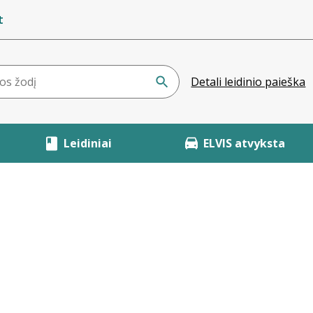
t
Detali leidinio paieška
Leidiniai
ELVIS atvyksta