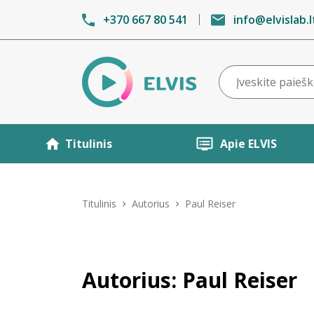
+370 667 80 541
info@elvislab.l
Titulinis
Apie ELVIS
Titulinis
Autorius
Paul Reiser
Autorius: Paul Reiser