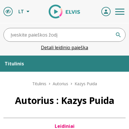
LT
Detali leidinio paieška
Titulinis
Apie ELVIS
Titulinis
Autorius
Kazys Puida
Leidiniai
Autorius : Kazys Puida
ELVIS atvyksta
Leidiniai
Naujienos