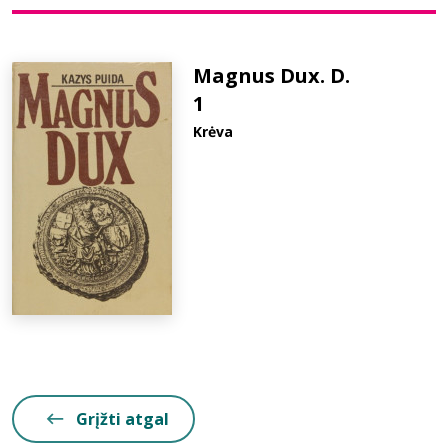
Bibliotekoms
Magnus Dux. D.
1
D.U.K.
Krėva
+370 667 80 541
info@elvislab.lt
Grįžti atgal