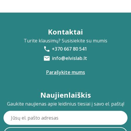
Kontaktai
Turite klausimų? Susisiekite su mumis
+370 667 80 541
info@elvislab.lt
Parašykite mums
Naujienlaiškis
Gaukite naujienas apie leidinius tiesiai į savo el. paštą!