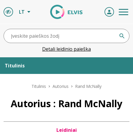
LT
Detali leidinio paieška
Titulinis
Apie ELVIS
Titulinis
Autorius
Rand McNally
Leidiniai
Autorius : Rand McNally
ELVIS atvyksta
Leidiniai
Naujienos