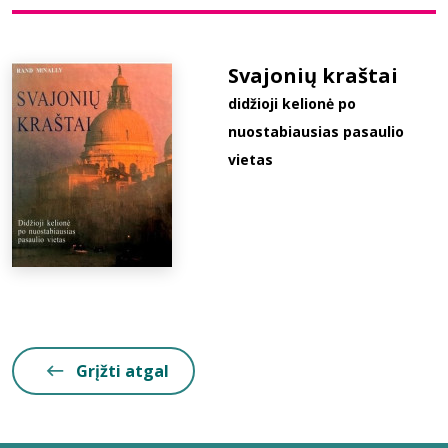
Bibliotekoms
Svajonių kraštai
didžioji kelionė po
D.U.K.
nuostabiausias pasaulio
vietas
+370 667 80 541
info@elvislab.lt
Grįžti atgal