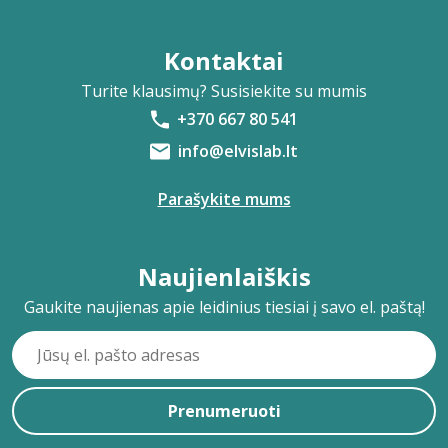
Kontaktai
Turite klausimų? Susisiekite su mumis
+370 667 80 541
info@elvislab.lt
Parašykite mums
Naujienlaiškis
Gaukite naujienas apie leidinius tiesiai į savo el. paštą!
Prenumeruoti