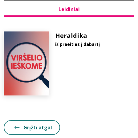
Leidiniai
Bibliotekoms
D.U.K.
Heraldika
iš praeities į dabartį
+370 667 80 541
info@elvislab.lt
Grįžti atgal