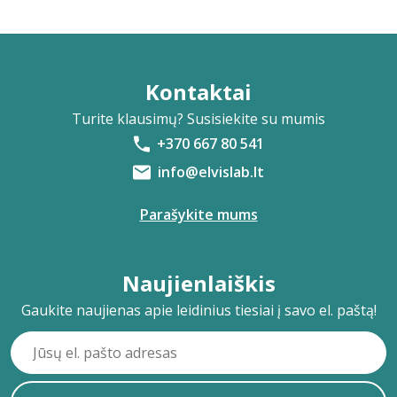
Kontaktai
Turite klausimų? Susisiekite su mumis
+370 667 80 541
info@elvislab.lt
Parašykite mums
Naujienlaiškis
Gaukite naujienas apie leidinius tiesiai į savo el. paštą!