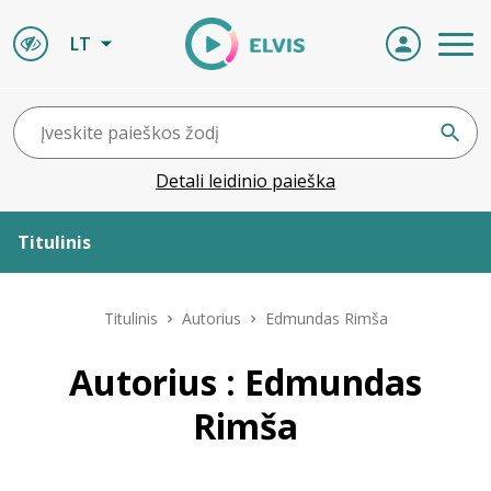
LT
Detali leidinio paieška
Titulinis
Apie ELVIS
Titulinis
Autorius
Edmundas Rimša
Leidiniai
Autorius : Edmundas
Rimša
ELVIS atvyksta
Naujienos