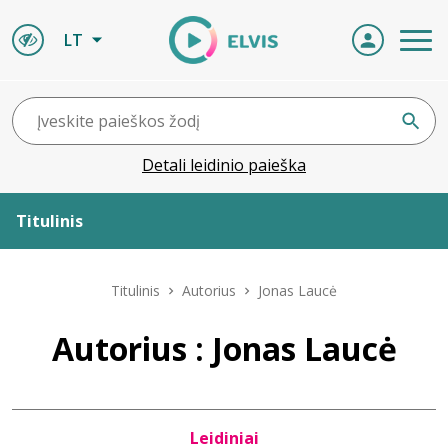
LT
Detali leidinio paieška
Titulinis
Apie ELVIS
Titulinis
Autorius
Jonas Laucė
Leidiniai
Autorius : Jonas Laucė
ELVIS atvyksta
Leidiniai
Naujienos