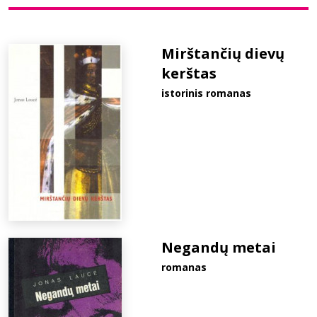
Bibliotekoms
Mirštančių dievų
kerštas
D.U.K.
istorinis romanas
+370 667 80 541
info@elvislab.lt
Negandų metai
romanas