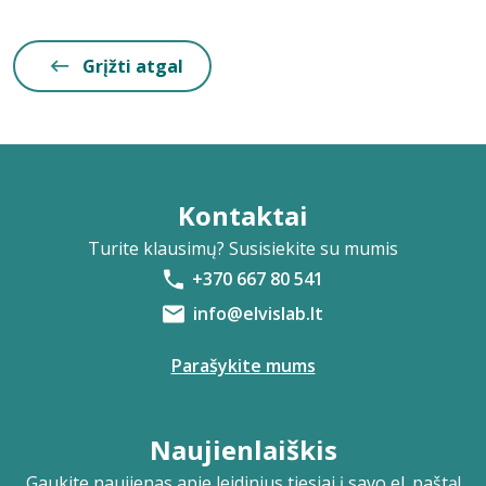
Grįžti atgal
Kontaktai
Turite klausimų? Susisiekite su mumis
+370 667 80 541
info@elvislab.lt
Parašykite mums
Naujienlaiškis
Gaukite naujienas apie leidinius tiesiai į savo el. paštą!