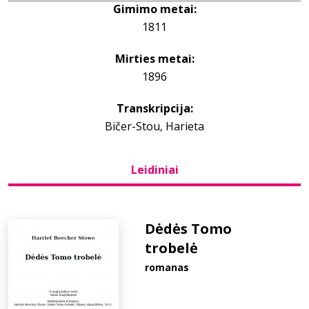
Gimimo metai:
1811
Bibliotekoms
Mirties metai:
D.U.K.
1896
Transkripcija:
+370 667 80 541
Bičer-Stou, Harieta
info@elvislab.lt
Leidiniai
Dėdės Tomo
trobelė
romanas