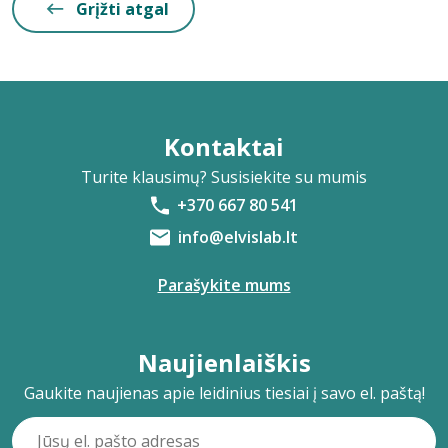
Grįžti atgal
Kontaktai
Turite klausimų? Susisiekite su mumis
+370 667 80 541
info@elvislab.lt
Parašykite mums
Naujienlaiškis
Gaukite naujienas apie leidinius tiesiai į savo el. paštą!