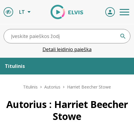
LT
Detali leidinio paieška
Titulinis
Apie ELVIS
Titulinis
Autorius
Harriet Beecher Stowe
Leidiniai
Autorius : Harriet Beecher
Stowe
ELVIS atvyksta
Naujienos