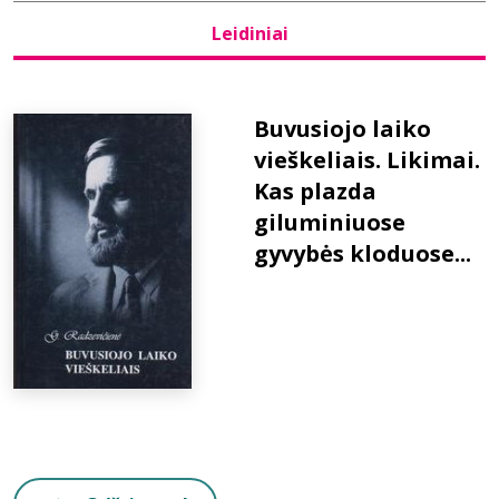
Leidiniai
Bibliotekoms
D.U.K.
Buvusiojo laiko
vieškeliais. Likimai.
Kas plazda
+370 667 80 541
giluminiuose
info@elvislab.lt
gyvybės kloduose...