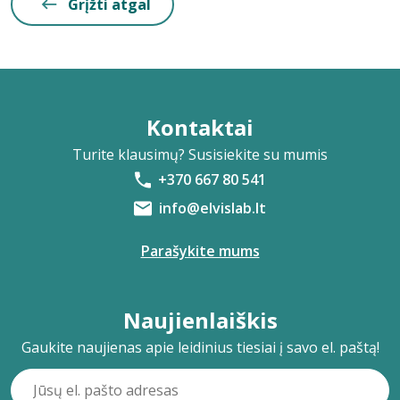
Grįžti atgal
Kontaktai
Turite klausimų? Susisiekite su mumis
+370 667 80 541
info@elvislab.lt
Parašykite mums
Naujienlaiškis
Gaukite naujienas apie leidinius tiesiai į savo el. paštą!