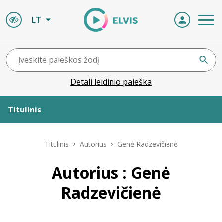
LT
Detali leidinio paieška
Titulinis
Apie ELVIS
Titulinis
Autorius
Genė Radzevičienė
Leidiniai
Autorius : Genė
Radzevičienė
ELVIS atvyksta
Naujienos