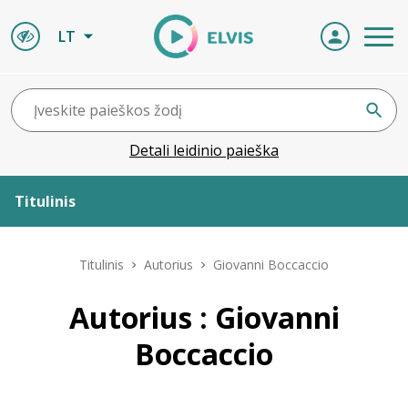
LT
Detali leidinio paieška
Titulinis
Apie ELVIS
Titulinis
Autorius
Giovanni Boccaccio
Leidiniai
Autorius : Giovanni
Boccaccio
ELVIS atvyksta
Naujienos