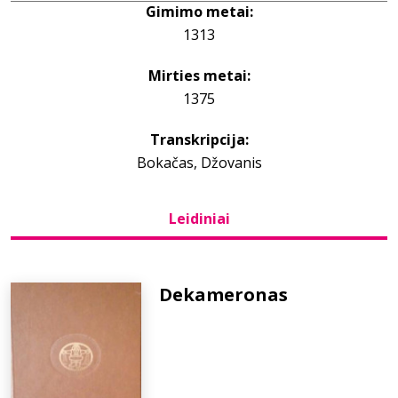
Gimimo metai:
1313
Bibliotekoms
Mirties metai:
D.U.K.
1375
Transkripcija:
+370 667 80 541
Bokačas, Džovanis
info@elvislab.lt
Leidiniai
Dekameronas