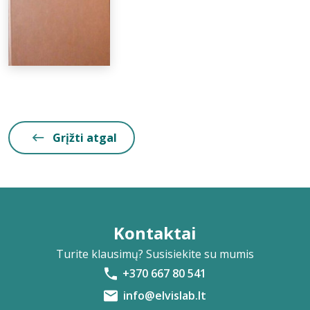
Grįžti atgal
Kontaktai
Turite klausimų? Susisiekite su mumis
+370 667 80 541
info@elvislab.lt