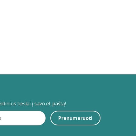
dinius tiesiai į savo el. paštą!
Prenumeruoti