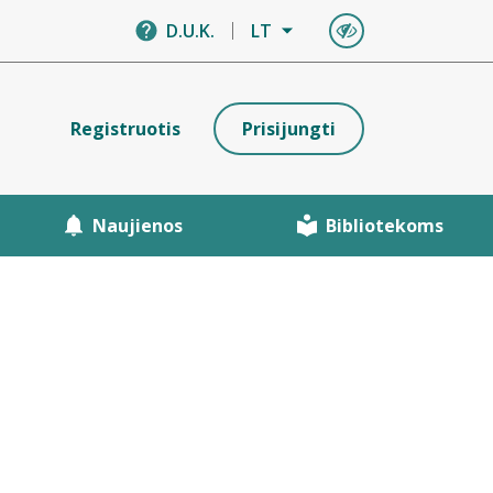
D.U.K.
LT
Registruotis
Prisijungti
Naujienos
Bibliotekoms