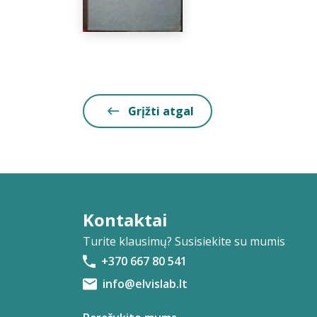
Grįžti atgal
Kontaktai
Turite klausimų? Susisiekite su mumis
+370 667 80 541
info@elvislab.lt