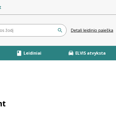
t
Detali leidinio paieška
Leidiniai
ELVIS atvyksta
ht