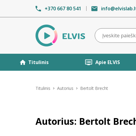
+370 667 80 541
info@elvislab.l
Titulinis
Apie ELVIS
Titulinis
Autorius
Bertolt Brecht
Autorius: Bertolt Brec