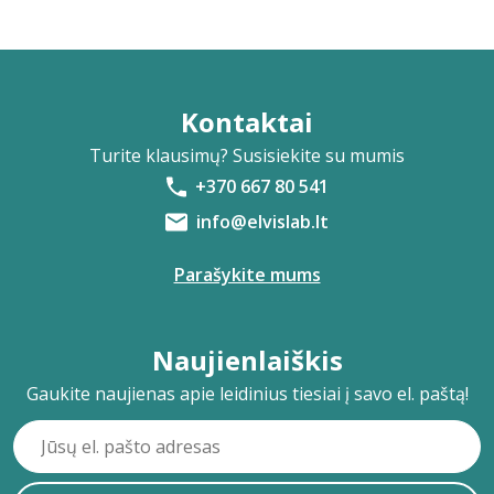
Kontaktai
Turite klausimų? Susisiekite su mumis
+370 667 80 541
info@elvislab.lt
Parašykite mums
Naujienlaiškis
Gaukite naujienas apie leidinius tiesiai į savo el. paštą!