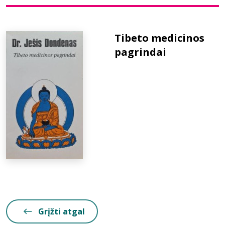
Bibliotekoms
Tibeto medicinos
pagrindai
D.U.K.
+370 667 80 541
info@elvislab.lt
Grįžti atgal