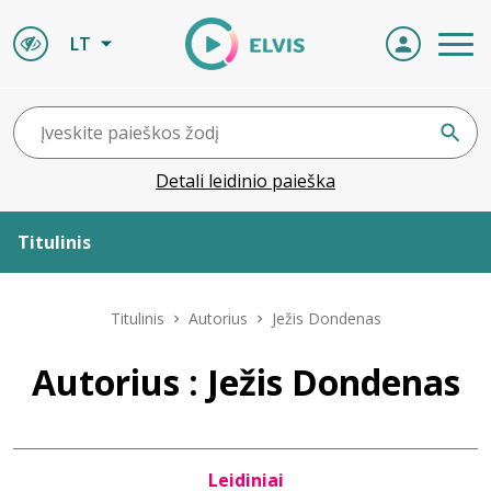
LT
Detali leidinio paieška
Titulinis
Apie ELVIS
Titulinis
Autorius
Ježis Dondenas
Leidiniai
Autorius : Ježis Dondenas
ELVIS atvyksta
Leidiniai
Naujienos