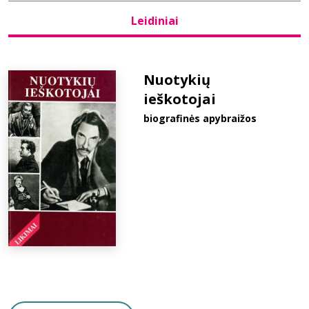
Leidiniai
Bibliotekoms
D.U.K.
Nuotykių
ieškotojai
biografinės apybraižos
+370 667 80 541
info@elvislab.lt