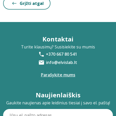
Grįžti atgal
Kontaktai
Turite klausimų? Susisiekite su mumis
+370 667 80 541
info@elvislab.lt
Parašykite mums
Naujienlaiškis
Gaukite naujienas apie leidinius tiesiai į savo el. paštą!