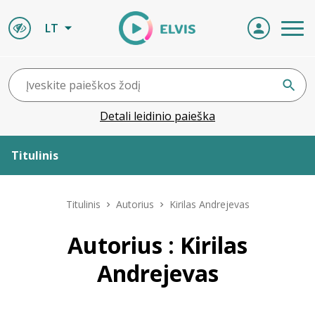
LT
Detali leidinio paieška
Titulinis
Apie ELVIS
Titulinis
Autorius
Kirilas Andrejevas
Leidiniai
Autorius : Kirilas
Andrejevas
ELVIS atvyksta
Naujienos