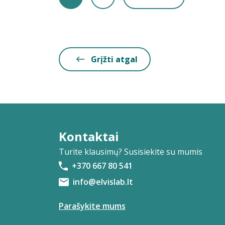
Grįžti atgal
Kontaktai
Turite klausimų? Susisiekite su mumis
+370 667 80 541
info@elvislab.lt
Parašykite mums