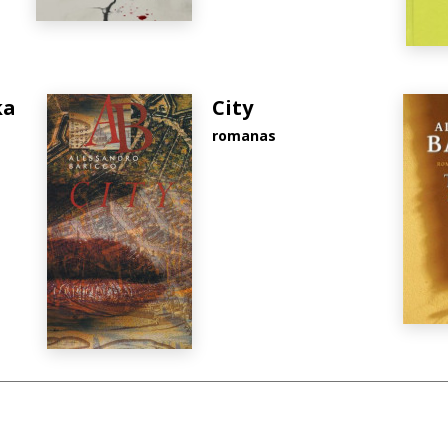
ka
City
romanas