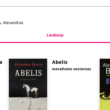
s, Alesandras
Leidiniai
a
Abelis
metafizinis vesternas