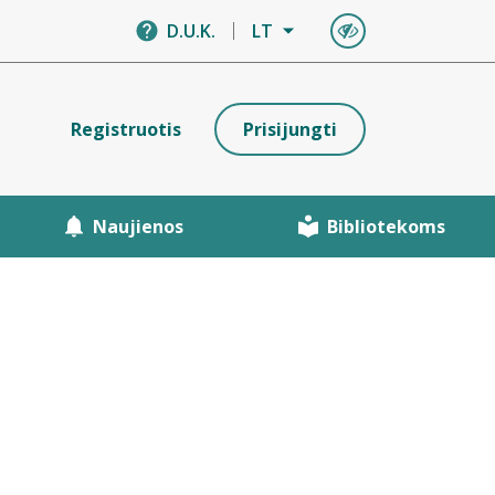
D.U.K.
LT
Registruotis
Prisijungti
Naujienos
Bibliotekoms