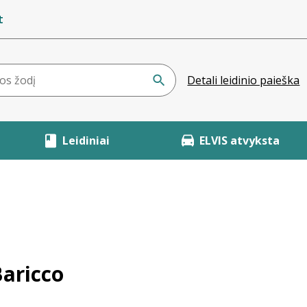
t
Detali leidinio paieška
Leidiniai
ELVIS atvyksta
Baricco