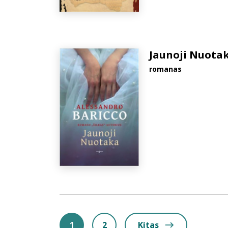
Jaunoji Nuota
romanas
1
2
Kitas