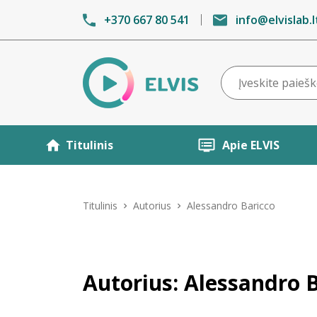
+370 667 80 541
info@elvislab.l
Titulinis
Apie ELVIS
Titulinis
Autorius
Alessandro Baricco
Autorius: Alessandro 