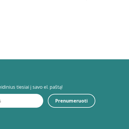
dinius tiesiai į savo el. paštą!
Prenumeruoti