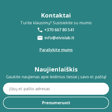
Kontaktai
Turite klausimų? Susisiekite su mumis
+370 667 80 541
info@elvislab.lt
Parašykite mums
Naujienlaiškis
Gaukite naujienas apie leidinius tiesiai į savo el. paštą!
Prenumeruoti