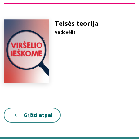
Bibliotekoms
Teisės teorija
vadovėlis
D.U.K.
+370 667 80 541
info@elvislab.lt
Grįžti atgal