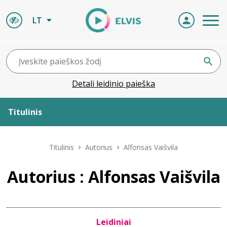
LT
Detali leidinio paieška
Titulinis
Apie ELVIS
Titulinis
Autorius
Alfonsas Vaišvila
Leidiniai
Autorius : Alfonsas Vaišvila
ELVIS atvyksta
Leidiniai
Naujienos