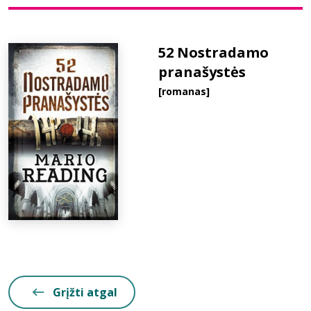
Bibliotekoms
52 Nostradamo
pranašystės
D.U.K.
[romanas]
+370 667 80 541
info@elvislab.lt
Grįžti atgal