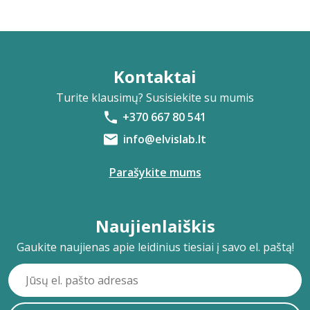
Kontaktai
Turite klausimų? Susisiekite su mumis
+370 667 80 541
info@elvislab.lt
Parašykite mums
Naujienlaiškis
Gaukite naujienas apie leidinius tiesiai į savo el. paštą!