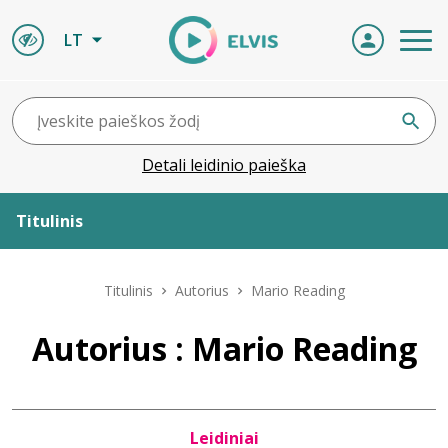
LT
Detali leidinio paieška
Titulinis
Apie ELVIS
Titulinis
Autorius
Mario Reading
Leidiniai
Autorius : Mario Reading
ELVIS atvyksta
Leidiniai
Naujienos