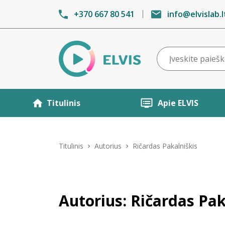
+370 667 80 541
info@elvislab.l
Titulinis
Apie ELVIS
Titulinis
Autorius
Ričardas Pakalniškis
Autorius: Ričardas Pak