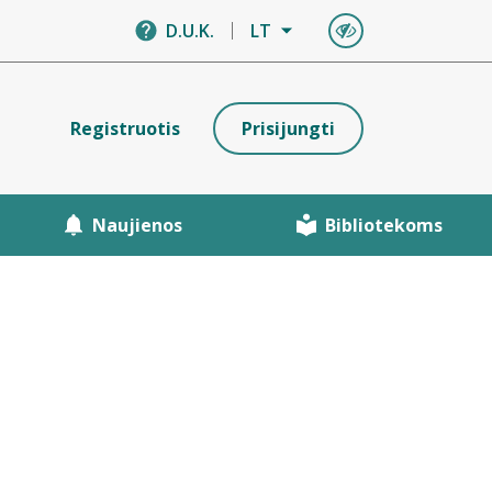
D.U.K.
LT
Registruotis
Prisijungti
Naujienos
Bibliotekoms