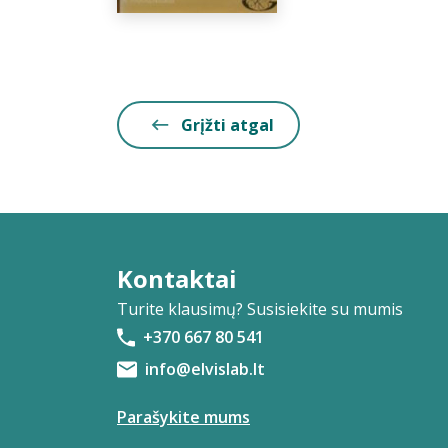
Grįžti atgal
Kontaktai
Turite klausimų? Susisiekite su mumis
+370 667 80 541
info@elvislab.lt
Parašykite mums