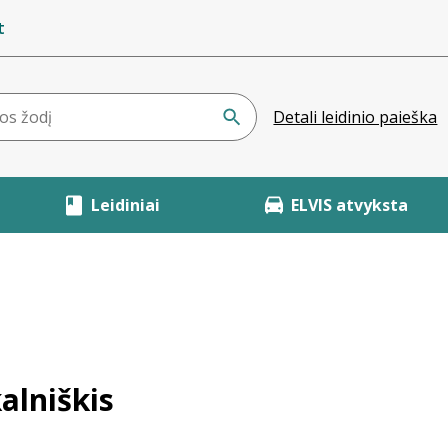
t
Detali leidinio paieška
Leidiniai
ELVIS atvyksta
alniškis