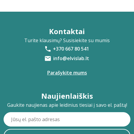
Kontaktai
Turite klausimų? Susisiekite su mumis
+370 667 80 541
info@elvislab.lt
Parašykite mums
Naujienlaiškis
Gaukite naujienas apie leidinius tiesiai į savo el. paštą!