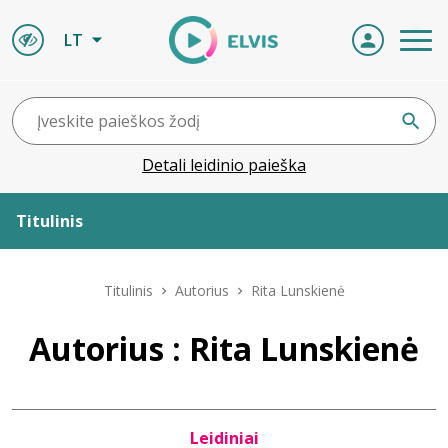
LT
Detali leidinio paieška
Titulinis
Apie ELVIS
Titulinis
Autorius
Rita Lunskienė
Leidiniai
Autorius : Rita Lunskienė
ELVIS atvyksta
Leidiniai
Naujienos