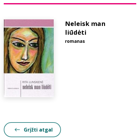
Bibliotekoms
Neleisk man
liūdėti
D.U.K.
romanas
+370 667 80 541
info@elvislab.lt
Grįžti atgal