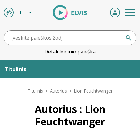
LT
Detali leidinio paieška
Titulinis
Apie ELVIS
Titulinis
Autorius
Lion Feuchtwanger
Leidiniai
Autorius : Lion
Feuchtwanger
ELVIS atvyksta
Naujienos