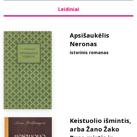
Leidiniai
Bibliotekoms
D.U.K.
Apsišaukėlis
Neronas
istorinis romanas
+370 667 80 541
info@elvislab.lt
Keistuolio išmintis,
arba Žano Žako