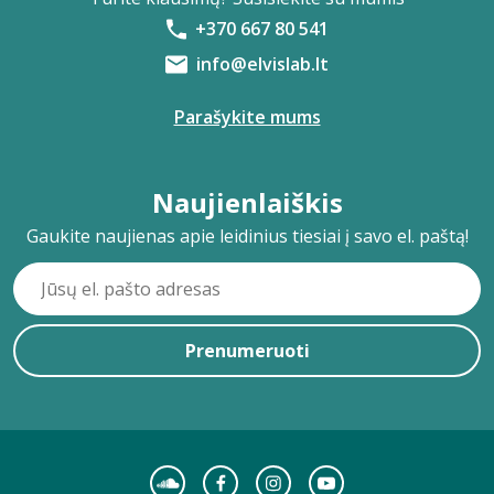
+370 667 80 541
info@elvislab.lt
Parašykite mums
Naujienlaiškis
Gaukite naujienas apie leidinius tiesiai į savo el. paštą!
Prenumeruoti