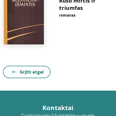
Ruso mirtis ir
triumfas
romanas
Grįžti atgal
Kontaktai
Turite klausimų? Susisiekite su mumis