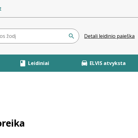
t
Detali leidinio paieška
Leidiniai
ELVIS atvyksta
oreika