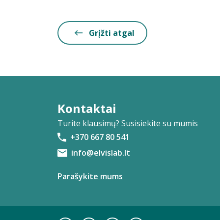
Grįžti atgal
Kontaktai
Turite klausimų? Susisiekite su mumis
+370 667 80 541
info@elvislab.lt
Parašykite mums