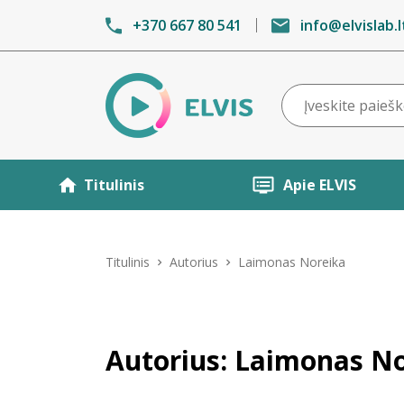
+370 667 80 541
info@elvislab.l
Titulinis
Apie ELVIS
Titulinis
Autorius
Laimonas Noreika
Autorius: Laimonas N