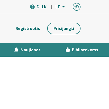
D.U.K.
LT
Registruotis
Prisijungti
Naujienos
Bibliotekoms