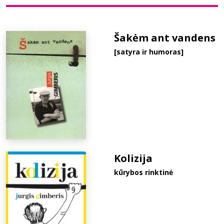
Bibliotekoms
Šakėm ant vandens
[satyra ir humoras]
D.U.K.
+370 667 80 541
info@elvislab.lt
Kolizija
kūrybos rinktinė