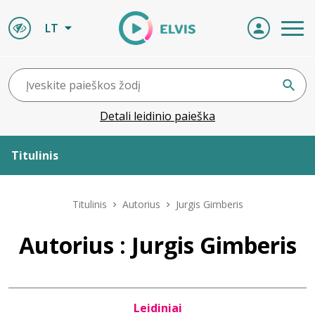
LT
Detali leidinio paieška
Titulinis
Apie ELVIS
Titulinis
Autorius
Jurgis Gimberis
Leidiniai
Autorius : Jurgis Gimberis
ELVIS atvyksta
Leidiniai
Naujienos