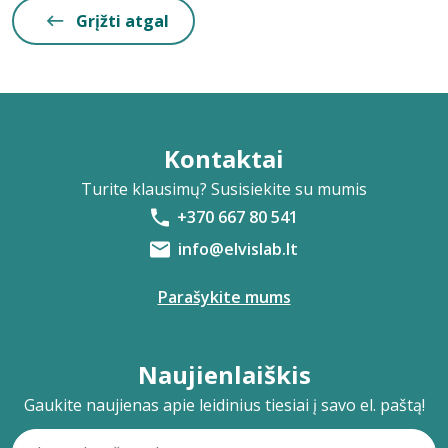
Grįžti atgal
Kontaktai
Turite klausimų? Susisiekite su mumis
+370 667 80 541
info@elvislab.lt
Parašykite mums
Naujienlaiškis
Gaukite naujienas apie leidinius tiesiai į savo el. paštą!