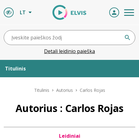
LT
Detali leidinio paieška
Titulinis
Apie ELVIS
Titulinis
Autorius
Carlos Rojas
Leidiniai
Autorius : Carlos Rojas
ELVIS atvyksta
Leidiniai
Naujienos