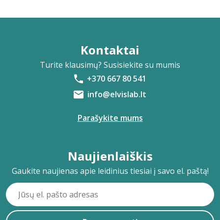
Kontaktai
Turite klausimų? Susisiekite su mumis
+370 667 80 541
info@elvislab.lt
Parašykite mums
Naujienlaiškis
Gaukite naujienas apie leidinius tiesiai į savo el. paštą!