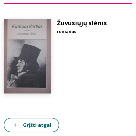
Bibliotekoms
Žuvusiųjų slėnis
romanas
D.U.K.
+370 667 80 541
info@elvislab.lt
Grįžti atgal