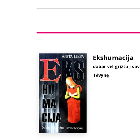
Ekshumacija
dabar vėl grįžtu į sa
Tėvynę