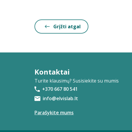
Grįžti atgal
Kontaktai
Turite klausimų? Susisiekite su mumis
+370 667 80 541
info@elvislab.lt
Parašykite mums