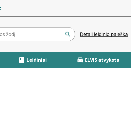
t
Detali leidinio paieška
Leidiniai
ELVIS atvyksta