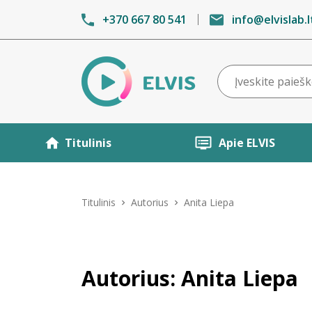
+370 667 80 541
info@elvislab.l
Titulinis
Apie ELVIS
Titulinis
Autorius
Anita Liepa
Autorius: Anita Liepa