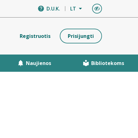
D.U.K.
LT
Registruotis
Prisijungti
Naujienos
Bibliotekoms