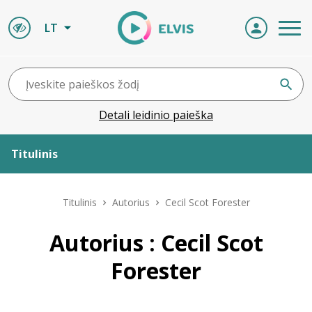
LT
Detali leidinio paieška
Titulinis
Apie ELVIS
Titulinis
Autorius
Cecil Scot Forester
Leidiniai
Autorius : Cecil Scot
Forester
ELVIS atvyksta
Naujienos