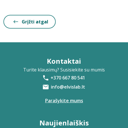
Grįžti atgal
Kontaktai
Turite klausimų? Susisiekite su mumis
+370 667 80 541
info@elvislab.lt
Parašykite mums
Naujienlaiškis