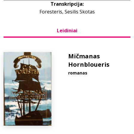
Transkripcija:
Foresteris, Sesilis Skotas
Bibliotekoms
Leidiniai
D.U.K.
+370 667 80 541
Mičmanas
Hornbloueris
info@elvislab.lt
romanas