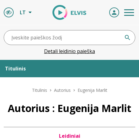
LT
Detali leidinio paieška
Titulinis
Apie ELVIS
Titulinis
Autorius
Eugenija Marlit
Leidiniai
Autorius : Eugenija Marlit
ELVIS atvyksta
Leidiniai
Naujienos