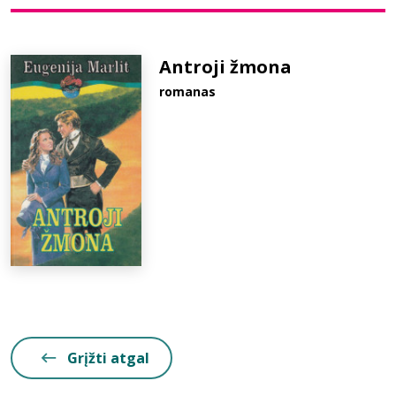
Bibliotekoms
Antroji žmona
romanas
D.U.K.
+370 667 80 541
info@elvislab.lt
Grįžti atgal