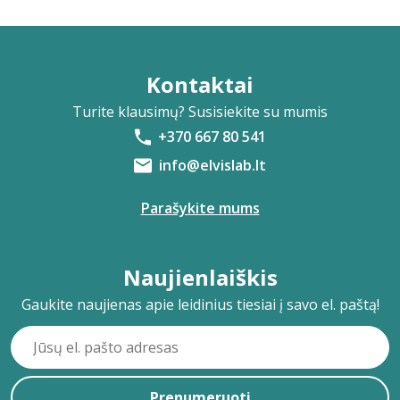
Kontaktai
Turite klausimų? Susisiekite su mumis
+370 667 80 541
info@elvislab.lt
Parašykite mums
Naujienlaiškis
Gaukite naujienas apie leidinius tiesiai į savo el. paštą!
Prenumeruoti