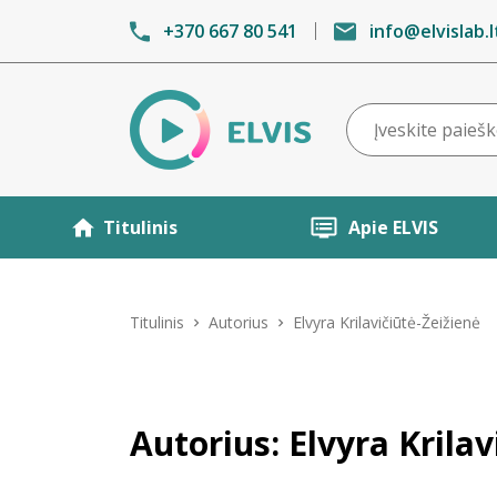
+370 667 80 541
info@elvislab.l
Titulinis
Apie ELVIS
Titulinis
Autorius
Elvyra Krilavičiūtė-Žeižienė
Autorius: Elvyra Krilav