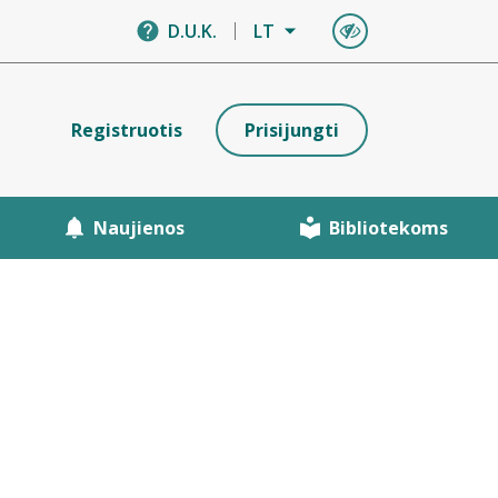
D.U.K.
LT
Registruotis
Prisijungti
Naujienos
Bibliotekoms