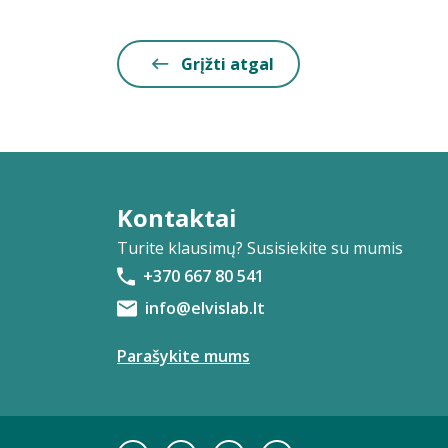
Grįžti atgal
Kontaktai
Turite klausimų? Susisiekite su mumis
+370 667 80 541
info@elvislab.lt
Parašykite mums