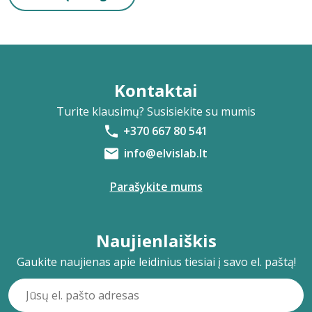
Kontaktai
Turite klausimų? Susisiekite su mumis
+370 667 80 541
info@elvislab.lt
Parašykite mums
Naujienlaiškis
Gaukite naujienas apie leidinius tiesiai į savo el. paštą!