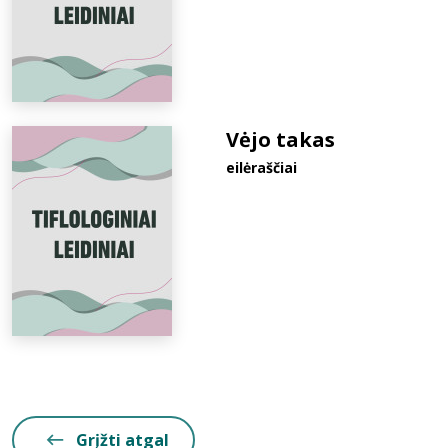
Vėjo takas
eilėraščiai
Grįžti atgal