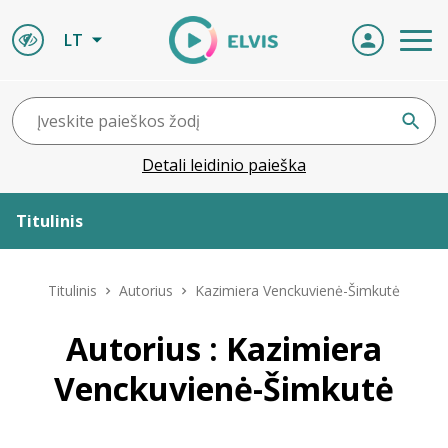
LT
Detali leidinio paieška
Titulinis
Apie ELVIS
Titulinis
Autorius
Kazimiera Venckuvienė-Šimkutė
Leidiniai
Autorius : Kazimiera
Venckuvienė-Šimkutė
ELVIS atvyksta
Naujienos