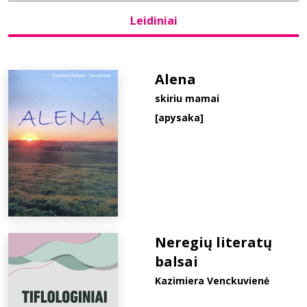
Leidiniai
Bibliotekoms
D.U.K.
Alena
skiriu mamai
[apysaka]
+370 667 80 541
info@elvislab.lt
Neregių literatų
balsai
Kazimiera Venckuvienė