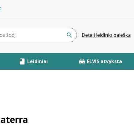
t
Detali leidinio paieška
Leidiniai
ELVIS atvyksta
caterra