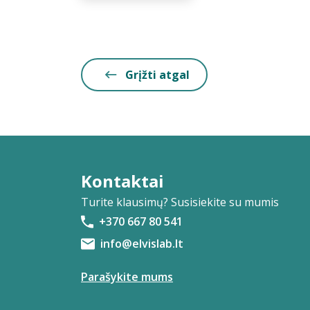
Grįžti atgal
Kontaktai
Turite klausimų? Susisiekite su mumis
+370 667 80 541
info@elvislab.lt
Parašykite mums