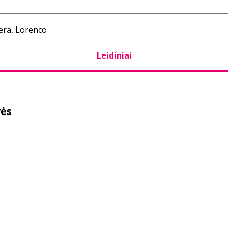
era, Lorenco
Leidiniai
vės