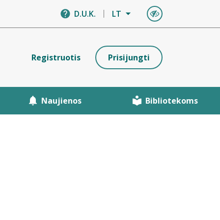
D.U.K.
LT
Registruotis
Prisijungti
Naujienos
Bibliotekoms