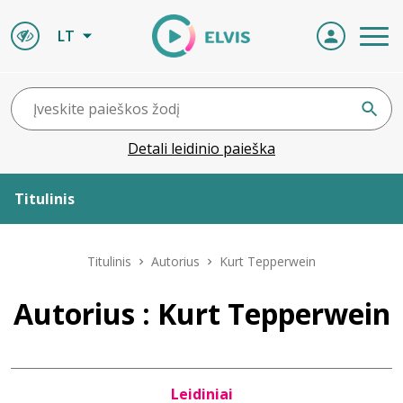
LT
Detali leidinio paieška
Titulinis
Apie ELVIS
Titulinis
Autorius
Kurt Tepperwein
Leidiniai
Autorius : Kurt Tepperwein
ELVIS atvyksta
Leidiniai
Naujienos