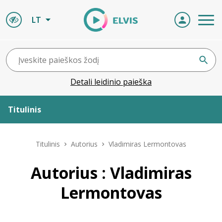
LT
Detali leidinio paieška
Titulinis
Apie ELVIS
Titulinis
Autorius
Vladimiras Lermontovas
Leidiniai
Autorius : Vladimiras
Lermontovas
ELVIS atvyksta
Naujienos