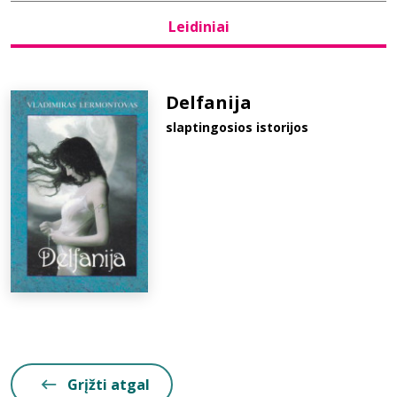
Leidiniai
Bibliotekoms
D.U.K.
Delfanija
slaptingosios istorijos
+370 667 80 541
info@elvislab.lt
Grįžti atgal