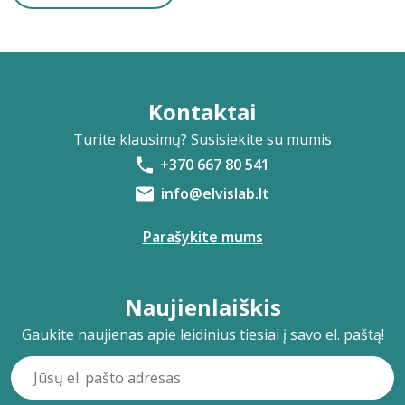
Kontaktai
Turite klausimų? Susisiekite su mumis
+370 667 80 541
info@elvislab.lt
Parašykite mums
Naujienlaiškis
Gaukite naujienas apie leidinius tiesiai į savo el. paštą!