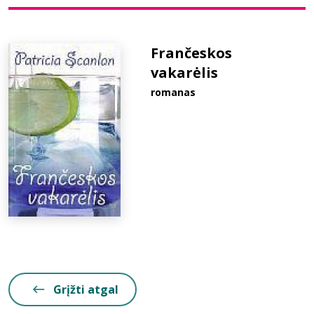
Bibliotekoms
Frančeskos
vakarėlis
D.U.K.
romanas
+370 667 80 541
info@elvislab.lt
Grįžti atgal