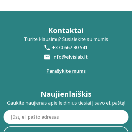
Kontaktai
Turite klausimų? Susisiekite su mumis
+370 667 80 541
info@elvislab.lt
Parašykite mums
Naujienlaiškis
Gaukite naujienas apie leidinius tiesiai į savo el. paštą!