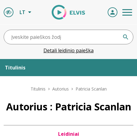
LT
Detali leidinio paieška
Titulinis
Apie ELVIS
Titulinis
Autorius
Patricia Scanlan
Leidiniai
Autorius : Patricia Scanlan
ELVIS atvyksta
Leidiniai
Naujienos