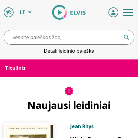
LT
Detali leidinio paieška
Titulinis
Apie ELVIS
Naujausi leidiniai
Leidiniai
ELVIS atvyksta
Jean Rhys
Naujienos