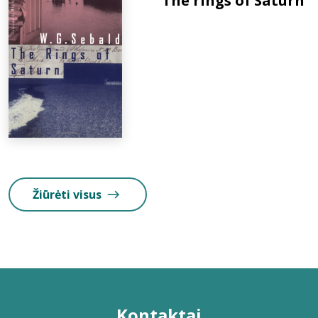
The rings of Saturn
Žiūrėti visus
Kontaktai