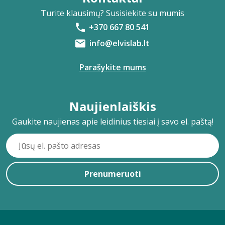
Turite klausimų? Susisiekite su mumis
+370 667 80 541
info@elvislab.lt
Parašykite mums
Naujienlaiškis
Gaukite naujienas apie leidinius tiesiai į savo el. paštą!
Prenumeruoti