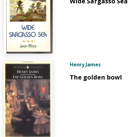
Wide Sargasso Sea
Bibliotekoms
D.U.K.
+370 667 80 541
Henry James
info@elvislab.lt
The golden bowl