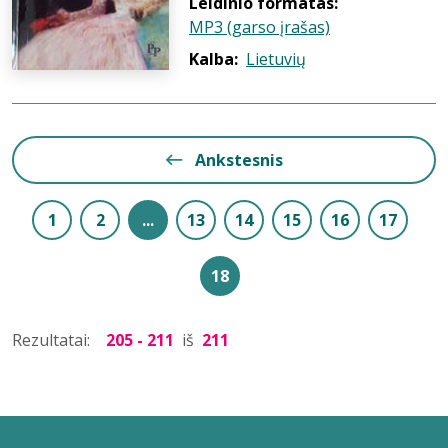
Leidinio formatas:
MP3 (garso įrašas)
Kalba:
Lietuvių
Ankstesnis
1
2
...
13
14
15
16
17
18
Rezultatai:
205 - 211
iš
211