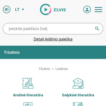
LT
Detali leidinio paieška
Titulinis
Apie ELVIS
Titulinis
Leidiniai
Leidiniai
ELVIS atvyksta
Grožinė literatūra
Dalykinė literatūra
Naujienos