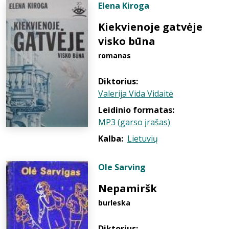
Elena Kiroga
Kiekvienoje gatvėje
visko būna
romanas
Diktorius:
Valerija Vida Vidaitė
Leidinio formatas:
MP3 (garso įrašas)
Kalba:
Lietuvių
Ole Sarving
Nepamiršk
burleska
Diktorius: