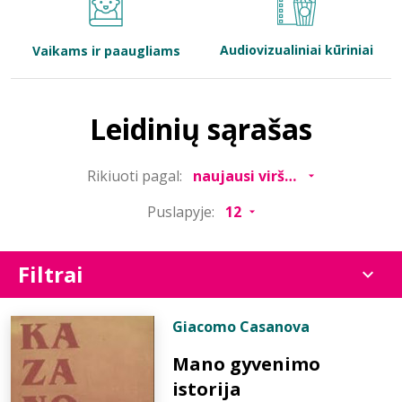
Bibliotekoms
Audiovizualiniai kūriniai
Vaikams ir paaugliams
D.U.K.
Leidinių sąrašas
+370 667 80 541
Rikiuoti pagal:
info@elvislab.lt
Puslapyje:
Filtrai
Giacomo Casanova
Mano gyvenimo
istorija