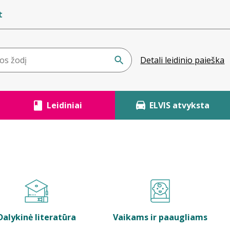
t
Detali leidinio paieška
Leidiniai
ELVIS atvyksta
Dalykinė literatūra
Vaikams ir paaugliams