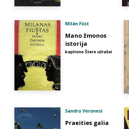
Milán Füst
Mano žmonos
istorija
kapitono Štero užrašai
Sandro Veronesi
Praeities galia