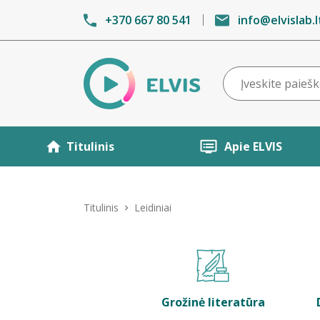
+370 667 80 541
info@elvislab.l
Titulinis
Apie ELVIS
Titulinis
Leidiniai
Grožinė literatūra