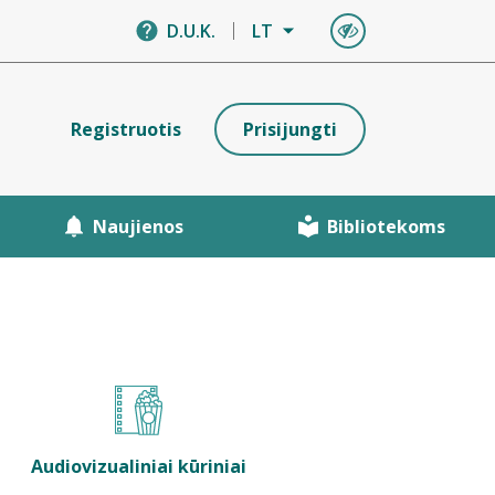
D.U.K.
LT
Registruotis
Prisijungti
Naujienos
Bibliotekoms
Audiovizualiniai kūriniai