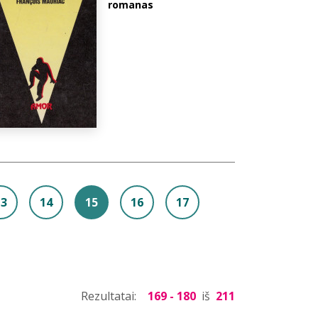
romanas
13
14
15
16
17
Rezultatai:
169 - 180
iš
211