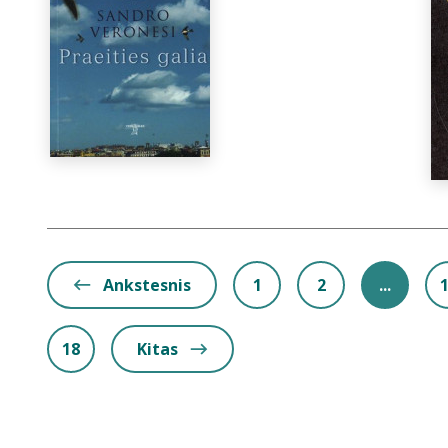
Ankstesnis
1
2
...
18
Kitas