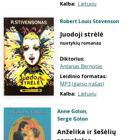
Kalba:
Lietuvių
Robert Louis Stevenson
Juodoji strėlė
nuotykių romanas
Diktorius:
Antanas Bernotas
Leidinio formatas:
MP3 (garso įrašas)
Kalba:
Lietuvių
Anne Golon
,
Serge Golon
Anželika ir šešėlių