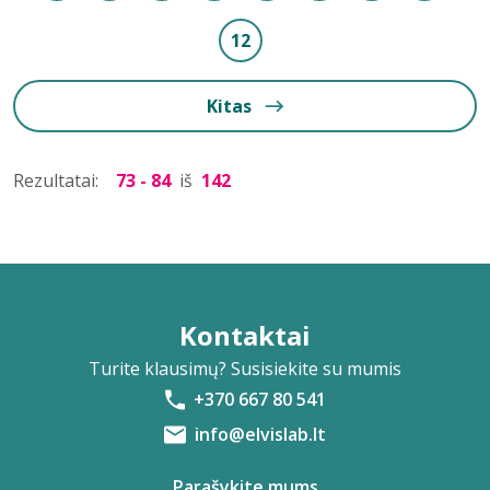
12
Kitas
Rezultatai:
73 - 84
iš
142
Kontaktai
Turite klausimų? Susisiekite su mumis
+370 667 80 541
info@elvislab.lt
Parašykite mums