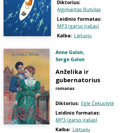
Diktorius:
Algimantas Butvilas
Leidinio formatas:
MP3 (garso įrašas)
Kalba:
Lietuvių
Anne Golon
,
Serge Golon
Anželika ir
gubernatorius
romanas
Diktorius:
Eglė Čekuolytė
Leidinio formatas:
MP3 (garso įrašas)
Kalba:
Lietuvių