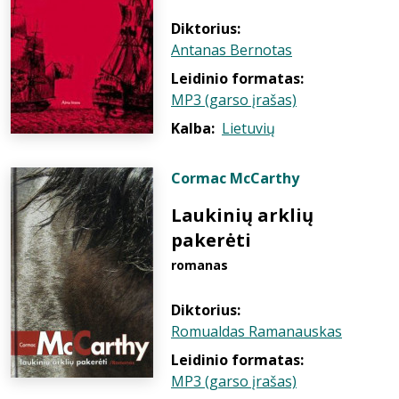
Diktorius:
Antanas Bernotas
Leidinio formatas:
MP3 (garso įrašas)
Kalba:
Lietuvių
Cormac McCarthy
Laukinių arklių
pakerėti
romanas
Diktorius:
Romualdas Ramanauskas
Leidinio formatas:
MP3 (garso įrašas)