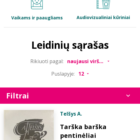
Bibliotekoms
Audiovizualiniai kūriniai
Vaikams ir paaugliams
D.U.K.
Leidinių sąrašas
+370 667 80 541
Rikiuoti pagal:
info@elvislab.lt
Puslapyje:
Filtrai
Telšys A.
Tarška barška
pentinėliai