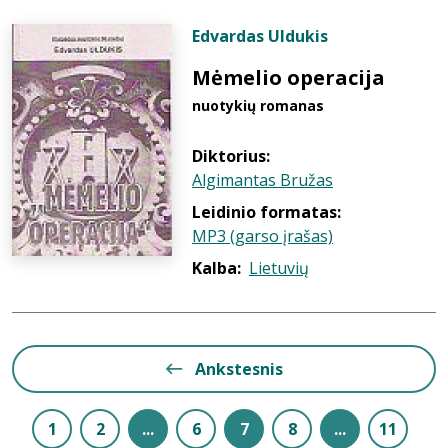
Edvardas Uldukis
Mėmelio operacija
nuotykių romanas
Diktorius:
Algimantas Bružas
Leidinio formatas:
MP3 (garso įrašas)
Kalba:
Lietuvių
Ankstesnis
1
2
...
6
7
8
...
11