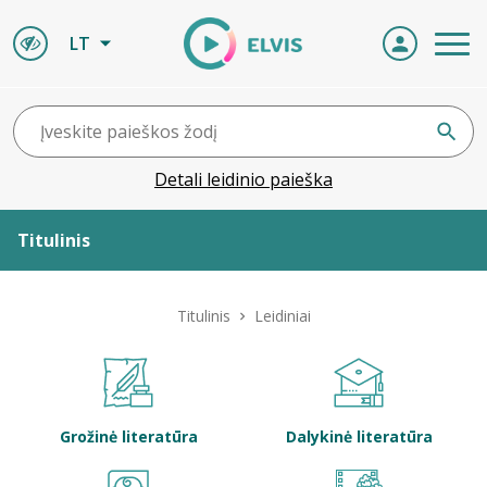
LT
Detali leidinio paieška
Titulinis
Apie ELVIS
Titulinis
Leidiniai
Leidiniai
ELVIS atvyksta
Grožinė literatūra
Dalykinė literatūra
Naujienos