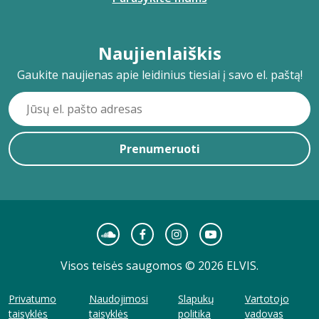
Naujienlaiškis
Gaukite naujienas apie leidinius tiesiai į savo el. paštą!
Prenumeruoti
Visos teisės saugomos © 2026 ELVIS.
Privatumo
Naudojimosi
Slapukų
Vartotojo
taisyklės
taisyklės
politika
vadovas