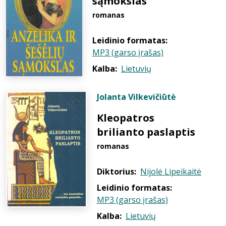
sąmokslas
romanas
Leidinio formatas:
MP3 (garso įrašas)
Kalba:
Lietuvių
Jolanta Vilkevičiūtė
Kleopatros
brilianto paslaptis
romanas
Diktorius:
Nijolė Lipeikaitė
Leidinio formatas:
MP3 (garso įrašas)
Kalba:
Lietuvių