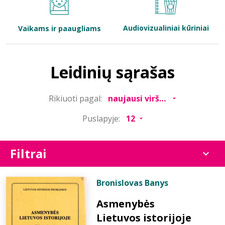
Bibliotekoms
Audiovizualiniai kūriniai
Vaikams ir paaugliams
D.U.K.
Leidinių sąrašas
+370 667 80 541
Rikiuoti pagal:
info@elvislab.lt
Puslapyje:
Filtrai
Bronislovas Banys
Asmenybės
Lietuvos istorijoje