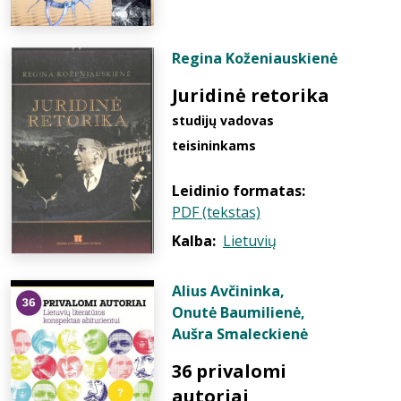
Regina Koženiauskienė
Juridinė retorika
studijų vadovas
teisininkams
Leidinio formatas:
PDF (tekstas)
Kalba:
Lietuvių
Alius Avčininka
,
Onutė Baumilienė
,
Aušra Smaleckienė
36 privalomi
autoriai