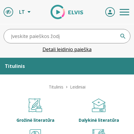
LT
Detali leidinio paieška
Titulinis
Apie ELVIS
Titulinis
Leidiniai
Leidiniai
ELVIS atvyksta
Grožinė literatūra
Dalykinė literatūra
Naujienos