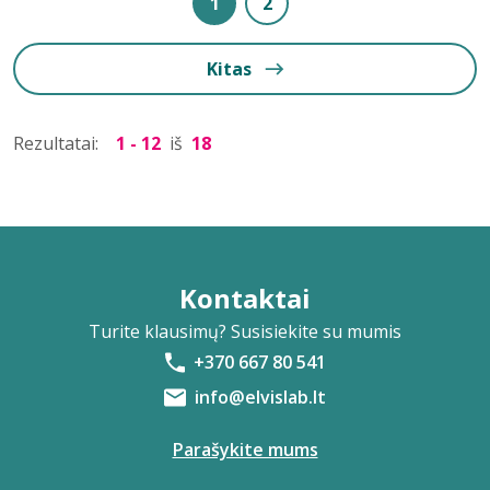
1
2
Kitas
Rezultatai:
1 - 12
iš
18
Kontaktai
Turite klausimų? Susisiekite su mumis
+370 667 80 541
info@elvislab.lt
Parašykite mums