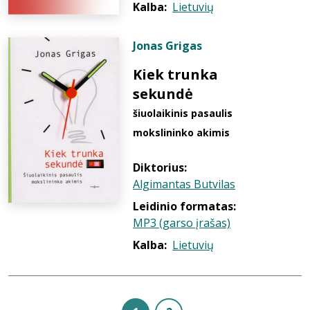
Kalba:
Lietuvių
Jonas Grigas
Kiek trunka
sekundė
šiuolaikinis pasaulis
mokslininko akimis
Diktorius:
Algimantas Butvilas
Leidinio formatas:
MP3 (garso įrašas)
Kalba:
Lietuvių