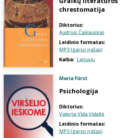
Graikų literatūros
chrestomatija
Diktorius:
Audrius Čaikauskas
Leidinio formatas:
MP3 (garso įrašas)
Kalba:
Lietuvių
Maria Fürst
Psichologija
Diktorius:
Valerija Vida Vidaitė
Leidinio formatas:
MP3 (garso įrašas)