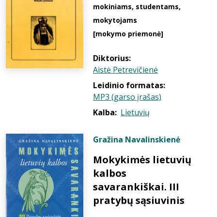
mokiniams, studentams,
mokytojams
[mokymo priemonė]
Diktorius:
Aistė Petrevičienė
Leidinio formatas:
MP3 (garso įrašas)
Kalba:
Lietuvių
Gražina Navalinskienė
Mokykimės lietuvių
kalbos
savarankiškai. III
pratybų sąsiuvinis